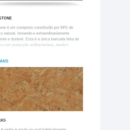
STONE
tone é um composto constituído por 94% de
zo natural, tornando-o extraordinariamente
tente e durável. Esta é a única bancada feita de
zo com protecção antibacteriana, dando-l...
MAIS
RAS
 A pedra é aquilo ao qual habitualmente