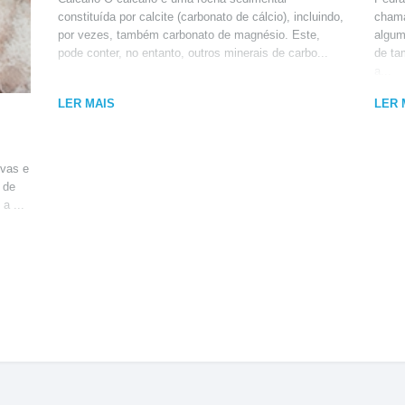
constituída por calcite (carbonato de cálcio), incluindo,
chama
por vezes, também carbonato de magnésio. Este,
algum
pode conter, no entanto, outros minerais de carbo...
de ta
a...
LER MAIS
LER 
ovas e
 de
a ...