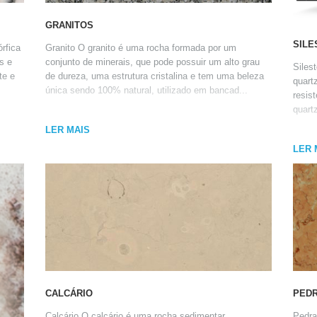
GRANITOS
SILE
rfica
Granito O granito é uma rocha formada por um
s e
conjunto de minerais, que pode possuir um alto grau
Siles
te e
de dureza, uma estrutura cristalina e tem uma beleza
quart
única sendo 100% natural, utilizado em bancad...
resis
quart
LER MAIS
LER 
CALCÁRIO
PED
Calcário O calcário é uma rocha sedimentar
Pedra