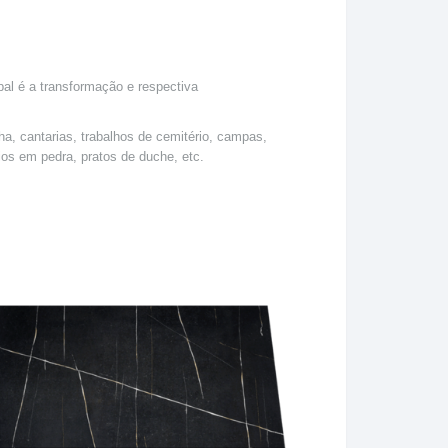
l é a transformação e respectiva
a, cantarias, trabalhos de cemitério, campas,
ios em pedra, pratos de duche, etc.